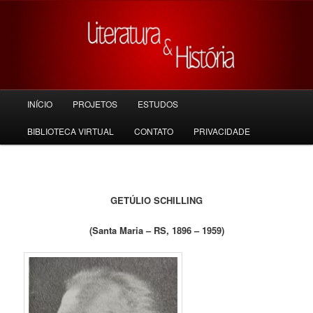
Pular
para
o
conteúdo
principal
Menu
INÍCIO
PROJETOS
ESTUDOS
principal
BIBLIOTECA VIRTUAL
CONTATO
PRIVACIDADE
GETÚLIO SCHILLING
(Santa Maria – RS, 1896 – 1959)