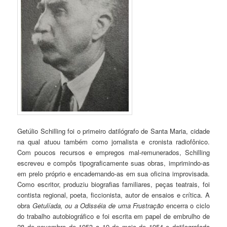
Getúlio Schilling foi o primeiro datilógrafo de Santa Maria, cidade
na qual atuou também como jornalista e cronista radiofônico.
Com poucos recursos e empregos mal-remunerados, Schilling
escreveu e compôs tipograficamente suas obras, imprimindo-as
em prelo próprio e encadernando-as em sua oficina improvisada.
Como escritor, produziu biografias familiares, peças teatrais, foi
contista regional, poeta, ficcionista, autor de ensaios e crítica. A
obra
Getulíada, ou a Odisséia de uma Frustração
encerra o ciclo
do trabalho autobiográfico e foi escrita em papel de embrulho de
28 de novembro de 1953 a 19 de maio de 1954 e datilografada