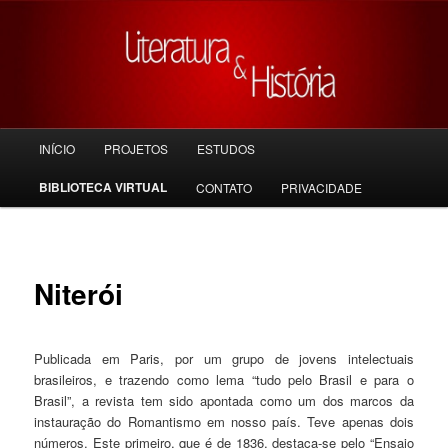
Pular
para
o
conteúdo
principal
Menu
INÍCIO
PROJETOS
ESTUDOS
principal
BIBLIOTECA VIRTUAL
CONTATO
PRIVACIDADE
Niterói
Publicada em Paris, por um grupo de jovens intelectuais
brasileiros, e trazendo como lema “tudo pelo Brasil e para o
Brasil”, a revista tem sido apontada como um dos marcos da
instauração do Romantismo em nosso país. Teve apenas dois
números. Este primeiro, que é de 1836, destaca-se pelo “Ensaio